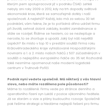
kterým jsem spolupracoval již v podniku ČSAD. Lehké
nebyly ani roky 2009 a 2012, kdy na trh dopadly světové
ekonomické krize, které se samozřejmě dotkly i naší
společnosti. A nejlehčí? Každý, kdo má za sebou 30 let
podnikání, vám řekne, že je to pořádná dřina udržet firmu
při životě, sehnat dobré zakázky, kvalitní zaměstnance a
stále se rozvíjet. Řídíme se heslem, co se nezlepšuje a
neroste, to se zhoršuje a upadá. Jaký byl náš největší
úspěch? 8x místo v top 10 v prestižní soutěži Firma roku
Královéhradeckého kraje vyhlašované Hospodářskými
novinami a 1. a 2. místo našich řidičů z 507 zúčastněných v
soutěži o nejlepšího evropského řidiče do 35 let. Rozhodně
také nesmíme opomenout naše moderní logistické
centrum v Trutnově-Poříčí.
Podnik nyní vedete společně. Má některý z vás hlavní
slovo, nebo máte rozdělena pole působnosti?
Máme to rozdělené. Firmu vede po stránce denního a
operativního řízení syn Lukáš z pozice výkonného ředitele.
Já se starám o vize a plány budoucího rozvoje. Společně
pak řešíme strategii a hledáme nejlepší řešení pro firmu.