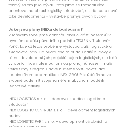
takový zájem jako býval. Proto jsme se rozhodli více
orientovat na oblast logistiky, skladování, distribuce a nově
také developmentu - výstavbě průmyslových budov.
Jaké jsou plány INEXu do budoucna?
V loňském roce jsme dokončili akvizici části pozemků v
bývalém areálu původního podniku TEXLEN v Trutnově-
Poříčí, kde už letos proběhne výstavba další logistické a
skladovací haly. Do budoucna to budou další budovy v
rámci developerských projektů nejen logistických, ale také
výrobních, kde naleznou formou pronájmů zázemí malé i
velké firmy z regionu. Nově budeme vystupovat jako
skupina firem pod značkou INEX GROUP. Každá firma ve
skupině bude mít svoje zaměření, abychom oddělili
jednotlivé aktivity.
INEX LOGISTICS s. r. o. – doprava, spedice, logistika a
skladování
INEX LOGISTIC CENTRUM s. r. o. – development logistických
budov
INEX LOGISTIC PARK s. r. o. – development výrobních a