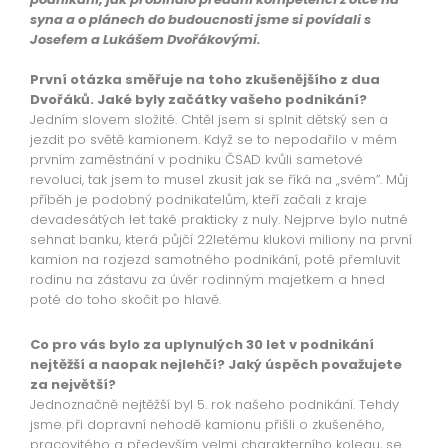
syna a o plánech do budoucnosti jsme si povídali s
Josefem a Lukášem Dvořákovými.
První otázka směřuje na toho zkušenějšího z dua
Dvořáků. Jaké byly začátky vašeho podnikání?
Jedním slovem složité. Chtěl jsem si splnit dětský sen a
jezdit po světě kamionem. Když se to nepodařilo v mém
prvním zaměstnání v podniku ČSAD kvůli sametové
revoluci, tak jsem to musel zkusit jak se říká na „svém”. Můj
příběh je podobný podnikatelům, kteří začali z kraje
devadesátých let také prakticky z nuly. Nejprve bylo nutné
sehnat banku, která půjčí 22letému klukovi miliony na první
kamion na rozjezd samotného podnikání, poté přemluvit
rodinu na zástavu za úvěr rodinným majetkem a hned
poté do toho skočit po hlavě.
Co pro vás bylo za uplynulých 30 let v podnikání
nejtěžší a naopak nejlehčí? Jaký úspěch považujete
za největší?
Jednoznačně nejtěžší byl 5. rok našeho podnikání. Tehdy
jsme při dopravní nehodě kamionu přišli o zkušeného,
pracovitého a především velmi charakterního kolegu, se