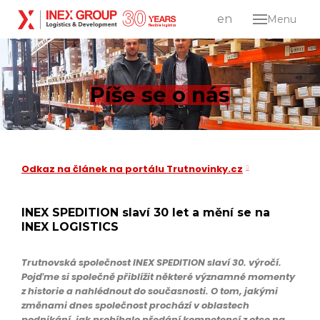
cs
en
Menu
O sp
Služ
Log
Píše se o nás
dist
Pr
dev
Odkaz na článek na portálu Trutnovinky.cz
Karié
Kont
INEX SPEDITION slaví 30 let a mění se na
Lo
INEX LOGISTICS
cs
en
Trutnovská společnost INEX SPEDITION slaví 30. výročí.
Pojďme si společně přiblížit některé významné momenty
z historie a nahlédnout do současnosti. O tom, jakými
změnami dnes společnost prochází v oblastech
podnikání, jak probíhalo předání kompetencí z otce na