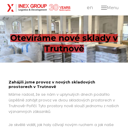
cs
en
Menu
O sp
Služ
Log
Otevíráme nové sklady v
dist
Trutnově
Pr
dev
Karié
Kont
Zahájili jsme provoz v nových skladových
prostorech v Trutnově
Lo
Máme radost, že se nám v uplynulých dnech podařilo
cs
úspěšně zahájit provoz ve dvou skladových prostorech v
en
Trutnově-Poříčí. Tyto prostory nově slouží jednomu z našich
významných zákazníků.
Je skvělé vidět, jak haly ožívají novým ruchem a jak naše