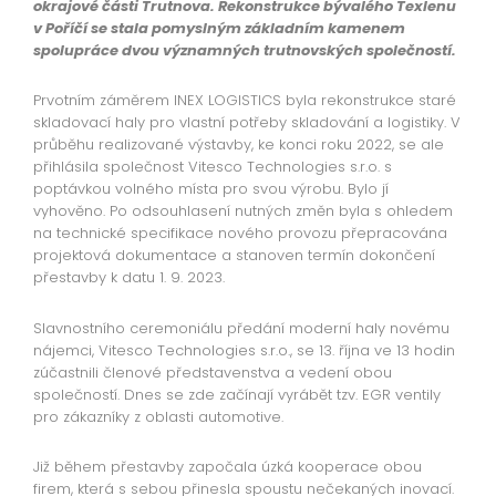
okrajové části Trutnova. Rekonstrukce bývalého Texlenu
v Poříčí se stala pomyslným základním kamenem
spolupráce dvou významných trutnovských společností.
Prvotním záměrem INEX LOGISTICS byla rekonstrukce staré
skladovací haly pro vlastní potřeby skladování a logistiky. V
průběhu realizované výstavby, ke konci roku 2022, se ale
přihlásila společnost Vitesco Technologies s.r.o. s
poptávkou volného místa pro svou výrobu. Bylo jí
vyhověno. Po odsouhlasení nutných změn byla s ohledem
na technické specifikace nového provozu přepracována
projektová dokumentace a stanoven termín dokončení
přestavby k datu 1. 9. 2023.
Slavnostního ceremoniálu předání moderní haly novému
nájemci, Vitesco Technologies s.r.o., se 13. října ve 13 hodin
zúčastnili členové představenstva a vedení obou
společností. Dnes se zde začínají vyrábět tzv. EGR ventily
pro zákazníky z oblasti automotive.
Již během přestavby započala úzká kooperace obou
firem, která s sebou přinesla spoustu nečekaných inovací.