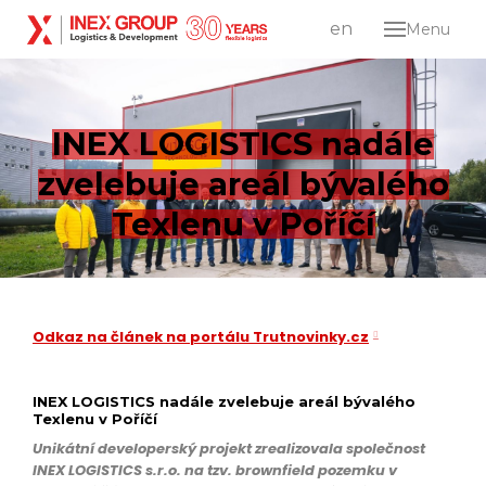
cs
en
Menu
O sp
Služ
Log
INEX LOGISTICS nadále
dist
zvelebuje areál bývalého
Pr
Texlenu v Poříčí
dev
Karié
Kont
Odkaz na článek na portálu Trutnovinky.cz
Lo
cs
en
INEX LOGISTICS nadále zvelebuje areál bývalého
Texlenu v Poříčí
Unikátní developerský projekt zrealizovala společnost
INEX LOGISTICS s.r.o. na tzv. brownfield pozemku v