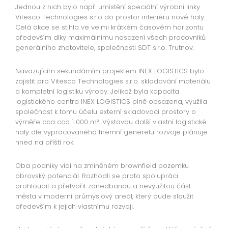
Jednou z nich bylo např. umístění speciální výrobní linky
Vitesco Technologies s.r.o do prostor interiéru nové haly.
Celá akce se stihla ve velmi krátkém časovém horizontu
především díky maximálnímu nasazení všech pracovníků
generálního zhotovitele, společnosti SDT s.r.o. Trutnov.
Navazujícím sekundárním projektem INEX LOGISTICS bylo
zajistit pro Vitesco Technologies s.r.o. skladování materiálu
a kompletní logistiku výroby. Jelikož byla kapacita
logistického centra INEX LOGISTICS plně obsazena, využila
společnost k tomu účelu externí skladovací prostory o
výměře cca cca 1 000 m². Výstavbu další vlastní logistické
haly dle vypracovaného firemní generelu rozvoje plánuje
hned na příští rok.
Oba podniky vidí na zmíněném brownfield pozemku
obrovský potenciál. Rozhodli se proto spolupráci
prohloubit a přetvořit zanedbanou a nevyužitou část
města v moderní průmyslový areál, který bude sloužit
především k jejich vlastnímu rozvoji.