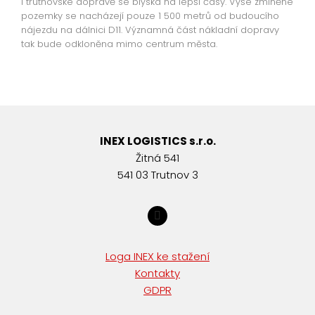
I trutnovské dopravě se blýská na lepší časy. Výše zmíněné
pozemky se nacházejí pouze 1 500 metrů od budoucího
nájezdu na dálnici D11. Významná část nákladní dopravy
tak bude odkloněna mimo centrum města.
INEX LOGISTICS s.r.o.
Žitná 541
541 03 Trutnov 3
Loga INEX ke stažení
Kontakty
GDPR